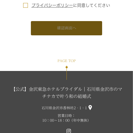
プライバシーポリシー
に
同意してください
確認画面へ
PAGE TOP
【公式】金沢東急ホテルブライダル｜石川県金沢市のマ
チナカで叶う和の結婚式
石川県金沢市香林坊2‐1‐1
営業日時：
10：00～18：00（年中無休）