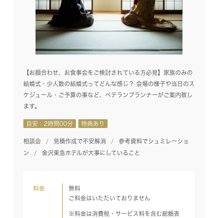
【お顔合わせ、お食事会をご検討されている方必見】家族のみの
結婚式・少人数の結婚式ってどんな感じ？ 会場の様子や当日のス
ケジュール・ご予算の事など、ベテランプランナーがご案内致し
ます。
目安：2時間00分
特典あり
相談会
見積作成で不安解消
参考資料でシュミレーショ
ン
金沢東急ホテルが大事にしていること
料金
無料
ご料金はいただいておりません
※料金は消費税・サービス料を含む総額表