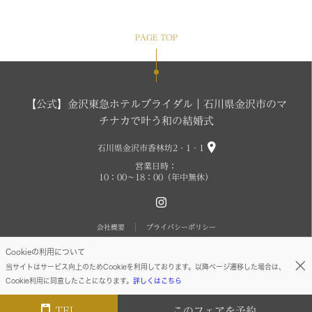
PAGE TOP
【公式】金沢東急ホテルブライダル｜石川県金沢市のマ
チナカで叶う和の結婚式
石川県金沢市香林坊2‐1‐1
営業日時：
10：00～18：00（年中無休）
会社概要
プライバシーポリシー
Cookieの利用について
ⓒTOKYU HOTELS & RESORTS CO., LTD.
当サイトはサービス向上のためCookieを利用しております。以降ページ遷移した場合は、
Cookie利用に同意したことになります。
詳しくはこちら
TEL
このフェアを予約