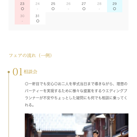
23
24
25
26
27
28
29
30
31
フェアの流れ（一例）
01
相談会
◎一軒目でも安心◎お二人を挙式当日まで導きながら、理想の
パーティーを実現するために様々な提案をするウエディングプ
ランナーが不安やちょっとした疑問にも何でも相談に乗ってく
れる。